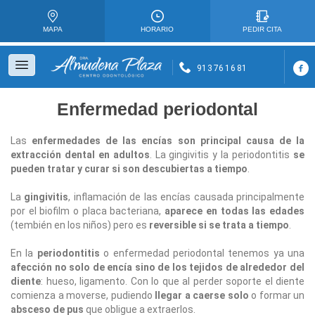
MAPA
HORARIO
PEDIR CITA
913 76 16 81
POR QUÉ ALMUDENA PLAZA
Enfermedad periodontal
QUÉ HACEMOS
Las
enfermedades de las encías son principal causa de la
DÓNDE ESTAMOS
extracción dental en adultos
. La gingivitis y la periodontitis
se
pueden tratar y curar si son descubiertas a tiempo
.
TESTIMONIOS
La
gingivitis
, inflamación de las encías causada principalmente
CONTACTO
por el biofilm o placa bacteriana,
aparece en todas las edades
(tembién en los niños) pero es
reversible si se trata a tiempo
.
PIDE UNA CITA
En la
periodontitis
o enfermedad periodontal tenemos ya una
afección no solo de encía sino de los tejidos de alrededor del
diente
: hueso, ligamento. Con lo que al perder soporte el diente
comienza a moverse, pudiendo
llegar a caerse solo
o formar un
absceso de pus
que obligue a extraerlos.